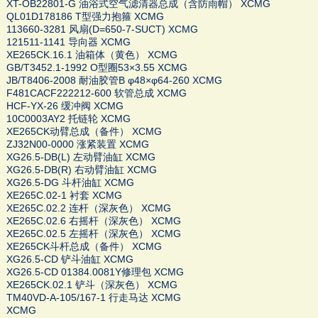
XT-OB22801-G 油浴式空气滤清器总成（含防雨帽） XCMG
QL01D178186 T型强力抱箍 XCMG
113660-3281 风扇(D=650-7-SUCT) XCMG
121511-1141 导向器 XCMG
XE265CK.16.1 油箱体（黄色） XCMG
GB/T3452.1-1992 O型圈53×3.55 XCMG
JB/T8406-2008 耐油胶管B φ48×φ64-260 XCMG
F481CACF222212-600 软管总成 XCMG
HCF-YX-26 缓冲阀 XCMG
10C0003AY2 托链轮 XCMG
XE265CK动臂总成（备件） XCMG
ZJ32N00-0000 涨紧装置 XCMG
XG26.5-DB(L) 左动臂油缸 XCMG
XG26.5-DB(R) 右动臂油缸 XCMG
XG26.5-DG 斗杆油缸 XCMG
XE265C.02-1 衬套 XCMG
XE265C.02.2 连杆（深灰色） XCMG
XE265C.02.6 右摇杆（深灰色） XCMG
XE265C.02.5 左摇杆（深灰色） XCMG
XE265CK斗杆总成（备件） XCMG
XG26.5-CD 铲斗油缸 XCMG
XG26.5-CD 01384.0081Y修理包 XCMG
XE265CK.02.1 铲斗（深灰色） XCMG
TM40VD-A-105/167-1 行走马达 XCMG
XCMG