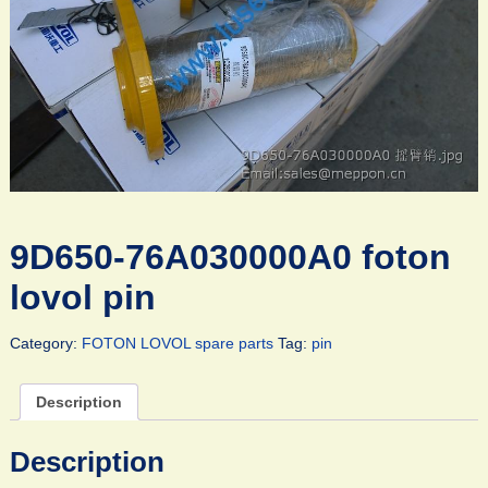
9D650-76A030000A0 foton
lovol pin
Category:
FOTON LOVOL spare parts
Tag:
pin
Description
Description