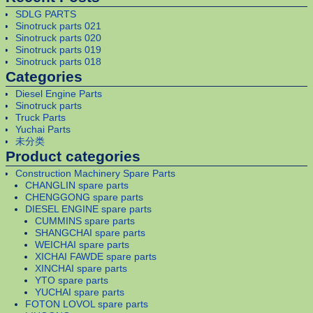
SDLG PARTS
Sinotruck parts 021
Sinotruck parts 020
Sinotruck parts 019
Sinotruck parts 018
Categories
Diesel Engine Parts
Sinotruck parts
Truck Parts
Yuchai Parts
未分类
Product categories
Construction Machinery Spare Parts
CHANGLIN spare parts
CHENGGONG spare parts
DIESEL ENGINE spare parts
CUMMINS spare parts
SHANGCHAI spare parts
WEICHAI spare parts
XICHAI FAWDE spare parts
XINCHAI spare parts
YTO spare parts
YUCHAI spare parts
FOTON LOVOL spare parts