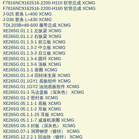
F7816NC9162516-2200-H110 软管总成 XCMG
F7816NC9162516-2200-H160 软管总成 XCMG
J-025 胶条 L=400 XCMG
J-036 胶条 L=430 XCMG
TDL203B×48-600 履带总成 XCMG
XE265G.01.1.1 左纵梁 XCMG
XE265G.01.1.2 右纵梁 XCMG
XE265G.01.1.3-1 前立板 XCMG
XE265G.01.1.3-2 中立板 XCMG
XE265G.01.1.3-3 后立板 XCMG
XE265G.01.1.3-4 圆环 XCMG
XE265G.01.1.3-6 顶板 XCMG
XE265G.01.1-1 座圈 XCMG
XE265G.01.1-4 回转体支座 XCMG
XE265G.01.1GY1 底板组件 XCMG
XE265G.01.1GY2 油池底板组件 XCMG
XE265G.01-1 马达盖板（深灰色） XCMG
XE265G.01-2 密封条 XCMG
XE265G.05.1.1-1 底板 XCMG
XE265G.05.1.1-2 耳板 XCMG
XE265G.05.1.1-25 耳板 XCMG
XE265G.05.1.1-7 减速机座圈 XCMG
XE265G.05-3 封板（深灰色） XCMG
XE265G.07-1 润滑钢管（镀锌） XCMG
XE265G.12.2.2.1 回油块（镀锌） XCMG