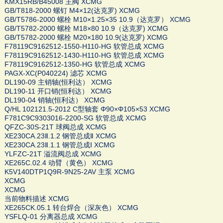
KMX15RB/B45008 主阀 XCMG
GB/T818-2000 螺钉 M4×12(达克罗) XCMG
GB/T5786-2000 螺栓 M10×1.25×35 10.9（达克罗） XCMG
GB/T5782-2000 螺栓 M18×80 10.9（达克罗) XCMG
GB/T5782-2000 螺栓 M20×180 10.9(达克罗) XCMG
F78119C9162512-1550-H110-HG 软管总成 XCMG
F78119C9162512-1430-H110-HG 软管总成 XCMG
F78119C9162512-1350-HG 软管总成 XCMG
PAGX-XC(P040224) 滤芯 XCMG
DL190-09 主销轴(恒利达） XCMG
DL190-11 开口销(恒利达） XCMG
DL190-04 销轴(恒利达） XCMG
Q/HL 102121.5-2012 C型轴套 Φ90×Φ105×53 XCMG
F781C9C9303016-2200-SG 软管总成 XCMG
QFZC-30S-21T 球阀总成 XCMG
XE230CA.23Ⅱ.1.2 钢管总成Ⅱ XCMG
XE230CA.23Ⅱ.1.1 钢管总成Ⅰ XCMG
YLFZC-21T 溢流阀总成 XCMG
XE265C.02.4 动臂（黄色） XCMG
K5V140DTP1Q9R-9N25-2AV 主泵 XCMG
XCMG
XCMG
当前物料描述 XCMG
XE265CK.05.1 转台焊合（深灰色） XCMG
YSFLQ-01 分离器总成 XCMG