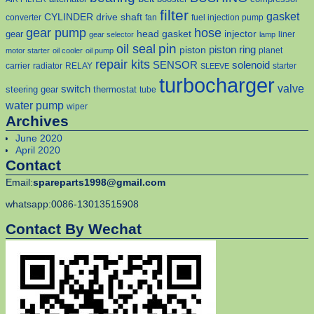
filter
gasket
CYLINDER
drive shaft
converter
fan
fuel injection pump
gear pump
hose
head gasket
injector
gear
liner
gear selector
lamp
pin
oil seal
piston
piston ring
planet
motor starter
oil cooler
oil pump
repair kits
solenoid
SENSOR
carrier
radiator
RELAY
starter
SLEEVE
turbocharger
valve
switch
steering gear
thermostat
tube
water pump
wiper
Archives
June 2020
April 2020
Contact
Email:
spareparts1998@gmail.com
whatsapp:0086-13013515908
Contact By Wechat