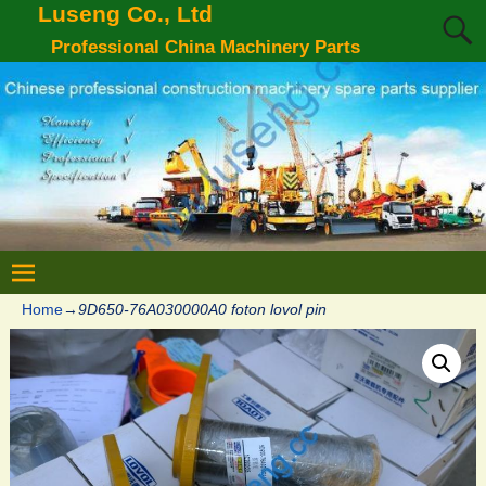
Luseng Co., Ltd
Professional China Machinery Parts
Home
→
9D650-76A030000A0 foton lovol pin