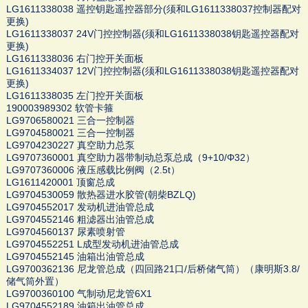
LG1611338038 遥控钥匙遥控器部分(须和LG1611338037控制器配对
更换)
LG1611338037 24V门控控制器(须和LG1611338038钥匙遥控器配对
更换)
LG1611338036 右门控开关面板
LG1611334037 12V门控控制器(须和LG1611338038钥匙遥控器配对
更换)
LG1611338035 左门控开关面板
190003989302 软管卡箍
LG9706580021 三合一控制器
LG9704580021 三合一控制器
LG9704230227 真空助力总泵
LG9707360001 真空助力器带制动总泵总成（9+10/Φ32）
LG9707360006 液压感载比例阀（2.5t）
LG1611420001 顶窗总成
LG9704530059 散热器进水胶管(朝柴BZLQ)
LG9704552017 发动机进油管总成
LG9704552146 粗滤器出油管总成
LG9704560137 尿素喷射管
LG9704552251 L成型发动机进油管总成
LG9704552145 油箱出油管总成
LG9700362136 尼龙管总成（四回路21口/后桥储气筒）（康明斯3.8/
储气筒外置）
LG9700360100 气制动尼龙管6X1
LG9704552189 油箱出油管总成