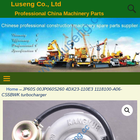
Luseng Co., Ltd
Professional China Machinery Parts
Home
→
JP60S 00JP060S260 4DX23-110E3 1118100-A06-
CS5BWK turbocharger