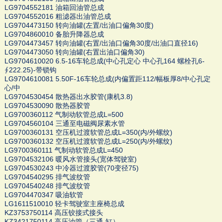
LG9704552181 油箱回油管总成
LG9704552016 粗滤器出油管总成
LG9704473150 转向油罐(左置/出油口偏角30度)
LG9704860010 备胎升降器总成
LG9704473457 转向油罐(右置/出油口偏角30度/出油口直径16)
LG9704473050 转向油罐(右置出油口偏角30)
LG9704610020 6.5-16车轮总成(中心孔定心 中心孔164 螺栓孔6-
∮222.25)-带锁钩
LG9704610081 5.50F-16车轮总成(内偏置距112/幅板厚8/中心孔定
心/中
LG9704530454 散热器出水胶管(康机3.8)
LG9704530090 散热器胶管
LG9700360112 气制动软管总成L=500
LG9704560104 三通至电磁阀尿素水管
LG9700360131 空压机过渡软管总成L=350(内/外螺纹)
LG9700360132 空压机过渡软管总成L=250(内/外螺纹)
LG9700360111 气制动软管总成L=450
LG9704532106 暖风水管接头(宽体驾驶室)
LG9704530243 中冷器过渡胶管(70变径75)
LG9704540295 排气波纹管
LG9704540248 排气波纹管
LG9704470347 吸油软管
LG1611510010 轻卡驾驶室主座椅总成
KZ3753750114 高压铰接式接头
KZ3421750114 高压油管（三通-缸）