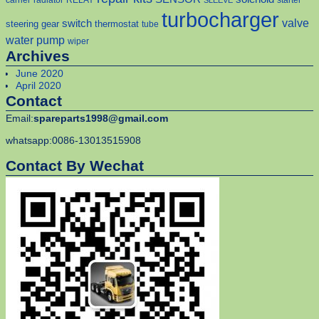
turbocharger
valve
switch
steering gear
thermostat
tube
water pump
wiper
Archives
June 2020
April 2020
Contact
Email:
spareparts1998@gmail.com
whatsapp:0086-13013515908
Contact By Wechat