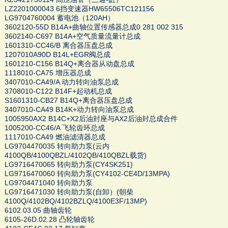
LZ2201000043 6挡变速器HW65506TC121156
LG9704760004 蓄电池（120AH）
3602120-55D B14A+曲轴位置传感器总成0 281 002 315
3602140-C697 B14A+空气质量流量计总成
1601310-CC46/B 离合器压盘总成
1207010A90D B14L+EGR阀总成
1601210-C156 B14Q+离合器从动盘总成
1118010-CA75 增压器总成
3407010-CA49/A 动力转向油泵总成
3708010-C122 B14F+起动机总成
S1601310-CB27 B14Q+离合器压盘总成
3407010-CA49 B14K+动力转向油泵总成
1005950AX2 B14C+X2后油封座与AX2后油封总成合件
1005200-CC46/A 飞轮齿环总成
1117010-CA49 燃油滤清器总成
LG9704470035 转向助力泵(云内
4100QB/4100QBZL/4102QB/410QBZL载货)
LG9716470065 转向助力泵(CY4SK251)
LG9716470060 转向助力泵(CY4102-CE4D/13MPA)
LG9704471040 转向助力泵
LG9716471030 转向助力泵(自卸）(朝柴
4100Q/4102BQ/4102BZLQ/4100E3F/13MP)
6102.03.05 曲轴齿轮
6105-26D.02.28 凸轮轴齿轮