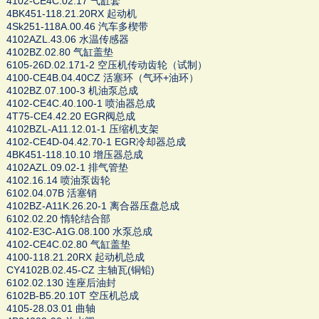
4102-CE4C.02.17 气缸套
4BK451-118.21.20RX 起动机
4Sk251-118A.00.46 汽车多楔带
4102AZL.43.06 水温传感器
4102BZ.02.80 气缸盖垫
6105-26D.02.171-2 空压机传动齿轮（试制）
4100-CE4B.04.40CZ 活塞环（气环+油环）
4102BZ.07.100-3 机油泵总成
4102-CE4C.40.100-1 喷油器总成
4T75-CE4.42.20 EGR阀总成
4102BZL-A11.12.01-1 压缩机支架
4102-CE4D-04.42.70-1 EGR冷却器总成
4BK451-118.10.10 增压器总成
4102AZL.09.02-1 排气管垫
4102.16.14 喷油泵齿轮
6102.04.07B 活塞销
4102BZ-A11K.26.20-1 离合器压盘总成
6102.02.20 惰轮结合部
4102-E3C-A1G.08.100 水泵总成
4102-CE4C.02.80 气缸盖垫
4100-118.21.20RX 起动机总成
CY4102B.02.45-CZ 主轴瓦(铜铅)
6102.02.130 连座后油封
6102B-B5.20.10T 空压机总成
4105-28.03.01 曲轴