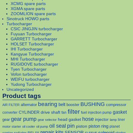
XCMG spare parts
XGMA spare parts
ZOOMLION spare parts
Sinotruck HOWO parts
Turbocharger
CSIC JINGJIN turbocharger
Fuyuan Turbocharger
GARRETT Turbocharger
HOLSET Turbocharger
IHI Turbocharger
Kangyue Turbocharger
MHI Turbocharger
RUGIDOVE turbocharger
Tyen Turbocharger
Vofon turbocharger
WEIFU turbocharger
Yudong Turbocharger
Uncategorized
Product tags
bearing
BUSHING
belt
alternator
booster
compressor
AIR FILTER
filter
gasket
CYLINDER
drive shaft
converter
fan
fuel injection pump
gear pump
hose
head gasket
injector
gear
liner
gear selector
lamp
pin
oil seal
piston
piston ring
planet
motor starter
oil cooler
oil pump
repair kits
solenoid
SENSOR
carrier
radiator
RELAY
starter
SLEEVE