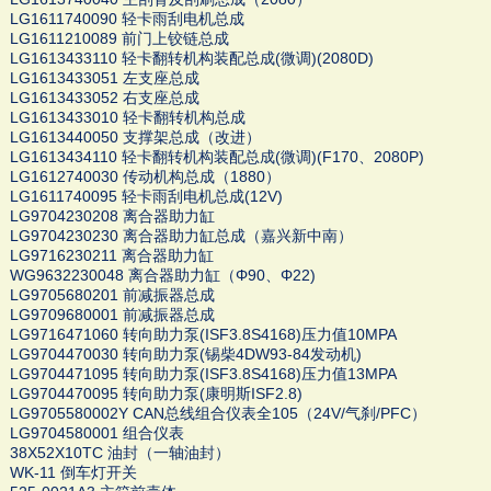
LG1611740090 轻卡雨刮电机总成
LG1611210089 前门上铰链总成
LG1613433110 轻卡翻转机构装配总成(微调)(2080D)
LG1613433051 左支座总成
LG1613433052 右支座总成
LG1613433010 轻卡翻转机构总成
LG1613440050 支撑架总成（改进）
LG1613434110 轻卡翻转机构装配总成(微调)(F170、2080P)
LG1612740030 传动机构总成（1880）
LG1611740095 轻卡雨刮电机总成(12V)
LG9704230208 离合器助力缸
LG9704230230 离合器助力缸总成（嘉兴新中南）
LG9716230211 离合器助力缸
WG9632230048 离合器助力缸（Φ90、Φ22)
LG9705680201 前减振器总成
LG9709680001 前减振器总成
LG9716471060 转向助力泵(ISF3.8S4168)压力值10MPA
LG9704470030 转向助力泵(锡柴4DW93-84发动机)
LG9704471095 转向助力泵(ISF3.8S4168)压力值13MPA
LG9704470095 转向助力泵(康明斯ISF2.8)
LG9705580002Y CAN总线组合仪表全105（24V/气刹/PFC）
LG9704580001 组合仪表
38X52X10TC 油封（一轴油封）
WK-11 倒车灯开关