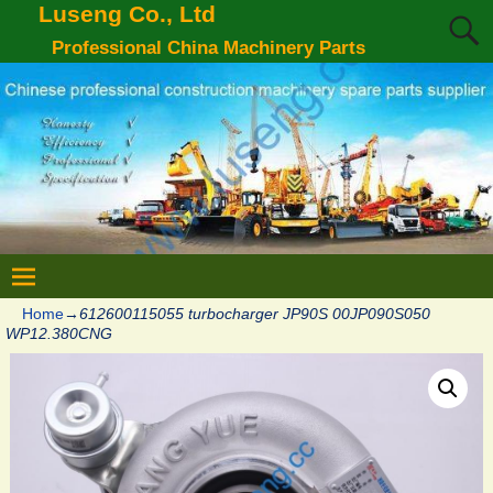
Luseng Co., Ltd
Professional China Machinery Parts
Home
→
612600115055 turbocharger JP90S 00JP090S050
WP12.380CNG