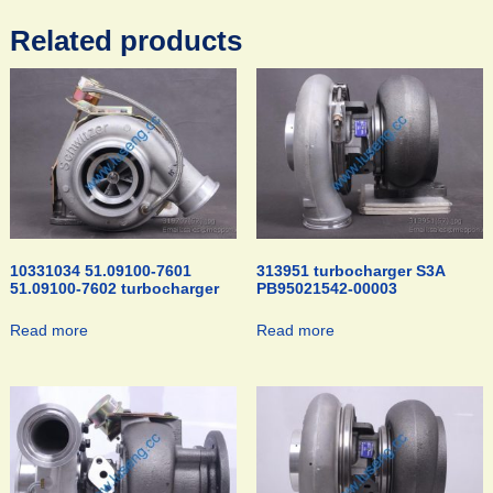
Related products
10331034 51.09100-7601
313951 turbocharger S3A
51.09100-7602 turbocharger
PB95021542-00003
Read more
Read more