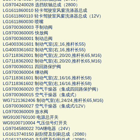
LG9704240028 选挡软轴总成（2800）
LG1611860010 轻卡驾驶室风窗洗涤器总成
LG1611860110 轻卡驾驶室风窗洗涤器总成（12V）
LG1611860030 喷嘴
LG9700360003 手制动阀
LG9700360005 快放阀
LG9700360001 制动总阀
LG4003361601 制动气室(左,16,推杆长55)
LG4003361602 制动气室(右,16,推杆长55)
LG7118362001 制动气室(左,20/20,推杆长65,M16)
LG7118362002 制动气室(右,20/20,推杆长65,M16)
LG9700360011 四回路保护阀
LG9700360004 继动阀
LG7118361601 制动气室(左,16/16,推杆长58)
LG7118361602 制动气室(右,16/16,推杆长58)
LG9700360020 空气干燥器（集成四回路保护阀）
LG9700360015 空气干燥器（集成式）
WG7121362406 制动气室(右,24/24,推杆长65,M16)
LG9700360027 空气干燥器（集成式/12V）
LG9700360009 放水阀
WG9100760100 电源总开关
WG9100710004 气压信号灯开关
LG9704580022 70A继电器（24V）
LG1613740150 副刮臂及刮刷总成（2080）
LG1613740040 主刮臂及刮刷总成（2080）