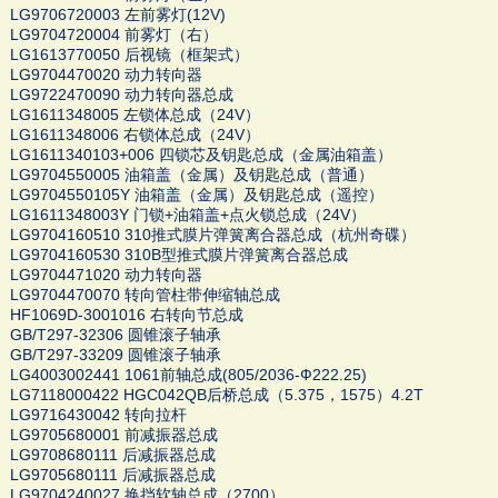
LG9706720003 左前雾灯(12V)
LG9704720004 前雾灯（右）
LG1613770050 后视镜（框架式）
LG9704470020 动力转向器
LG9722470090 动力转向器总成
LG1611348005 左锁体总成（24V）
LG1611348006 右锁体总成（24V）
LG1611340103+006 四锁芯及钥匙总成（金属油箱盖）
LG9704550005 油箱盖（金属）及钥匙总成（普通）
LG9704550105Y 油箱盖（金属）及钥匙总成（遥控）
LG1611348003Y 门锁+油箱盖+点火锁总成（24V）
LG9704160510 310推式膜片弹簧离合器总成（杭州奇碟）
LG9704160530 310B型推式膜片弹簧离合器总成
LG9704471020 动力转向器
LG9704470070 转向管柱带伸缩轴总成
HF1069D-3001016 右转向节总成
GB/T297-32306 圆锥滚子轴承
GB/T297-33209 圆锥滚子轴承
LG4003002441 1061前轴总成(805/2036-Ф222.25)
LG7118000422 HGC042QB后桥总成（5.375，1575）4.2T
LG9716430042 转向拉杆
LG9705680001 前减振器总成
LG9708680111 后减振器总成
LG9705680111 后减振器总成
LG9704240027 换挡软轴总成（2700）