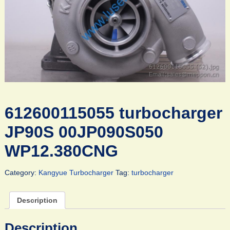
612600115055 turbocharger
JP90S 00JP090S050
WP12.380CNG
Category:
Kangyue Turbocharger
Tag:
turbocharger
Description
Description