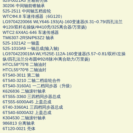
525-0021A3 主箱前壳体
30206 中间轴前锥轴承
525-2511 中间轴五档齿轮
WTCΦ4.8 车速传感器（6G120）
LG9704220066 WLY646-193(A)-160变速器(6.31~0.79/四孔法兰
Φ120/双杆右操纵/Φ410壳/325离合器/万里扬)
WTC2.6X4A1-646 车速传感器
TM6307-2RSN/P63Z2 轴承
525-1021A2 一轴盖
525-1010A9 一轴总成(输入轴)
LG9704220018A WLY525E-112A-160变速器(5.57~0.81/双杆/左操
纵/四孔法兰分布圆Φ92/8脉冲/离合助力/万里扬)
HTCL58*75*8 二轴油封
HTCL55*70*8 二轴油封
6TS40-3011 第二轴
6TS40-3210 二轴二档齿轮合件
6TS40-3160A1 一二档同步器（升级）
K626836 二轴滚针轴承
6TS55-3360 三四档同步器总成
6TS55-6000A45 上盖总成
6T40-3360A1 三四档同步器总成
6TS40-6000A32 上盖总成
K304530 二轴滚针轴承
986813 分离轴承
6T120-0021 壳体