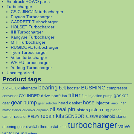
Sinotruck HOWO parts
Turbocharger
CSIC JINGJIN turbocharger
Fuyuan Turbocharger
GARRETT Turbocharger
HOLSET Turbocharger
IHI Turbocharger
Kangyue Turbocharger
MHI Turbocharger
RUGIDOVE turbocharger
Tyen Turbocharger
Vofon turbocharger
WEIFU turbocharger
Yudong Turbocharger
Uncategorized
Product tags
bearing
BUSHING
belt
alternator
booster
compressor
AIR FILTER
filter
gasket
CYLINDER
drive shaft
converter
fan
fuel injection pump
gear pump
hose
head gasket
injector
gear
liner
gear selector
lamp
pin
oil seal
piston
piston ring
planet
motor starter
oil cooler
oil pump
repair kits
solenoid
SENSOR
carrier
radiator
RELAY
starter
SLEEVE
turbocharger
valve
switch
steering gear
thermostat
tube
water pump
wiper