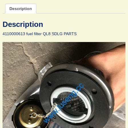
Description
Description
4110000613 fuel filter QL8 SDLG PARTS