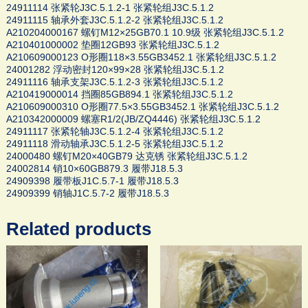
24911114 张紧轮J3C.5.1.2-1 张紧轮组J3C.5.1.2
24911115 轴承外套J3C.5.1.2-2 张紧轮组J3C.5.1.2
A210204000167 螺钉M12×25GB70.1 10.9级 张紧轮组J3C.5.1.2
A210401000002 垫圈12GB93 张紧轮组J3C.5.1.2
A210609000123 O形圈118×3.55GB3452.1 张紧轮组J3C.5.1.2
24001282 浮动密封120×99×28 张紧轮组J3C.5.1.2
24911116 轴承支架J3C.5.1.2-3 张紧轮组J3C.5.1.2
A210419000014 挡圈85GB894.1 张紧轮组J3C.5.1.2
A210609000310 O形圈77.5×3.55GB3452.1 张紧轮组J3C.5.1.2
A210342000009 螺塞R1/2(JB/ZQ4446) 张紧轮组J3C.5.1.2
24911117 张紧轮轴J3C.5.1.2-4 张紧轮组J3C.5.1.2
24911118 滑动轴承J3C.5.1.2-5 张紧轮组J3C.5.1.2
24000480 螺钉M20×40GB79 达克锈 张紧轮组J3C.5.1.2
24002814 销10×60GB879.3 履带J18.5.3
24909398 履带板J1C.5.7-1 履带J18.5.3
24909399 销轴J1C.5.7-2 履带J18.5.3
Related products