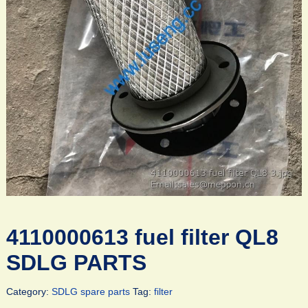
4110000613 fuel filter QL8
SDLG PARTS
Category:
SDLG spare parts
Tag:
filter