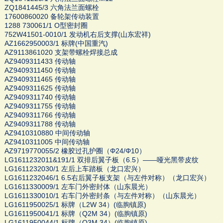
ZQ1841445/3 六角法兰面螺栓
17600860020 备轮架传动装置
1288 730061/1 O型密封圈
752W41501-0010/1 发动机右后支撑(山东宏祥)
AZ1662950003/1 标牌(中国重汽)
AZ9113861020 支架带螺栓焊接总成
AZ9409311433 传动轴
AZ9409311450 传动轴
AZ9409311465 传动轴
AZ9409311625 传动轴
AZ9409311740 传动轴
AZ9409311755 传动轴
AZ9409311766 传动轴
AZ9409311788 传动轴
AZ9410310880 中间传动轴
AZ9410311005 中间传动轴
AZ9719770055/2 橡胶过孔护圈（Φ24/Φ10）
LG1611232011&191/1 双排后翼子板（6.5）——哑光黑带皮纹
LG1611232030/1 左后上车踏板（龙口宏兴）
LG1611232046/1 6.5右后翼子板支架（与左件对称）（龙口宏兴）
LG1611330009/1 左车门外密封体（山东晨光）
LG1611330010/1 右车门外密封条（与左件对称）（山东晨光）
LG1611950025/1 标牌（L2W 34）(临朐镇原)
LG1611950041/1 标牌（Q2M 34）(临朐镇原)
LG1611950044/1 标牌（Q3M 34）(临朐镇原)