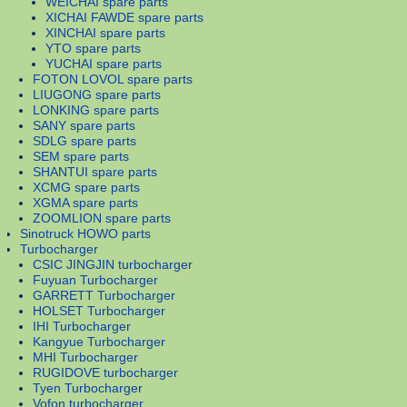
WEICHAI spare parts
XICHAI FAWDE spare parts
XINCHAI spare parts
YTO spare parts
YUCHAI spare parts
FOTON LOVOL spare parts
LIUGONG spare parts
LONKING spare parts
SANY spare parts
SDLG spare parts
SEM spare parts
SHANTUI spare parts
XCMG spare parts
XGMA spare parts
ZOOMLION spare parts
Sinotruck HOWO parts
Turbocharger
CSIC JINGJIN turbocharger
Fuyuan Turbocharger
GARRETT Turbocharger
HOLSET Turbocharger
IHI Turbocharger
Kangyue Turbocharger
MHI Turbocharger
RUGIDOVE turbocharger
Tyen Turbocharger
Vofon turbocharger