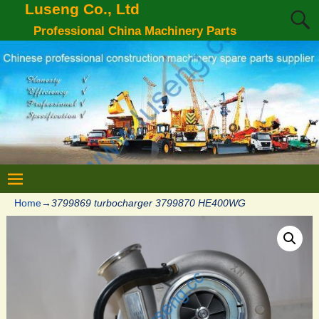
Luseng Co., Ltd
Professional China Machinery Parts
Home
→
3799869 turbocharger 3799870 HE400WG