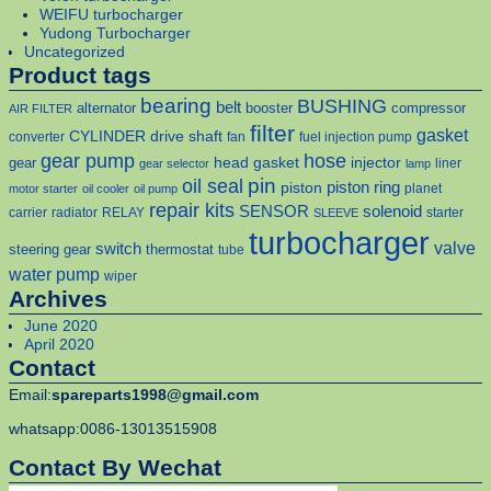
WEIFU turbocharger
Yudong Turbocharger
Uncategorized
Product tags
bearing
BUSHING
belt
alternator
booster
compressor
AIR FILTER
filter
gasket
CYLINDER
drive shaft
converter
fan
fuel injection pump
gear pump
hose
head gasket
injector
gear
liner
gear selector
lamp
pin
oil seal
piston
piston ring
planet
motor starter
oil cooler
oil pump
repair kits
solenoid
SENSOR
carrier
radiator
RELAY
starter
SLEEVE
turbocharger
valve
switch
steering gear
thermostat
tube
water pump
wiper
Archives
June 2020
April 2020
Contact
Email:
spareparts1998@gmail.com
whatsapp:0086-13013515908
Contact By Wechat