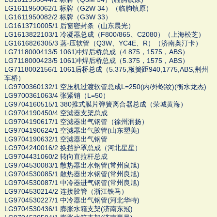
LG1611950062/1 标牌（G2W 34）（临朐镇原）
LG1611950082/2 标牌（G3W 33）
LG1613710005/1 后窗密封条（山东晨光）
LG1613822103/1 冷凝器总成（F800/865、C2080）（上海松芝）
LG1616826305/3 蒸-压软管（Q3W、YC4E、R）（济南奥汀卡）
LG7118000413/5 1061冲焊后桥总成（4.875，1575，ABS）
LG7118000423/5 1061冲焊后桥总成（5.375，1575，ABS）
LG7118002156/1 1061后桥总成（5.375,板簧距940,1775,ABS,荆州
车桥）
LG9700360132/1 空压机过渡软管总成L=250(内/外螺纹)(衡水龙杰)
LG9700361063/4 张紧销（L=50）
LG9704160515/1 380推式膜片弹簧离合器总成（荣城黄海）
LG9704190450/4 空滤器支架总成
LG9704190617/1 空滤器出气钢管（徐州润扬）
LG9704190624/1 空滤器出气胶管(山东塑美)
LG9704190632/1 空滤器出气钢管
LG9704240016/2 换挡护罩总成（河北星星）
LG9704431060/2 转向直拉杆总成
LG9704530083/1 散热器出水钢管(常州良旭)
LG9704530085/1 散热器出水钢管(常州良旭)
LG9704530087/1 中冷器进气钢管(常州良旭)
LG9704530214/2 连接胶管（浙江铁马）
LG9704530227/1 中冷器出气钢管(河北华特)
LG9704530436/1 膨胀水箱支架(济南东冠)