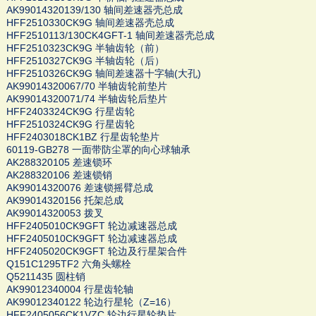
AK99014320139/130 轴间差速器壳总成
HFF2510330CK9G 轴间差速器壳总成
HFF2510113/130CK4GFT-1 轴间差速器壳总成
HFF2510323CK9G 半轴齿轮（前）
HFF2510327CK9G 半轴齿轮（后）
HFF2510326CK9G 轴间差速器十字轴(大孔)
AK99014320067/70 半轴齿轮前垫片
AK99014320071/74 半轴齿轮后垫片
HFF2403324CK9G 行星齿轮
HFF2510324CK9G 行星齿轮
HFF2403018CK1BZ 行星齿轮垫片
60119-GB278 一面带防尘罩的向心球轴承
AK288320105 差速锁环
AK288320106 差速锁销
AK99014320076 差速锁摇臂总成
AK99014320156 托架总成
AK99014320053 拨叉
HFF2405010CK9GFT 轮边减速器总成
HFF2405010CK9GFT 轮边减速器总成
HFF2405020CK9GFT 轮边及行星架合件
Q151C1295TF2 六角头螺栓
Q5211435 圆柱销
AK99012340004 行星齿轮轴
AK99012340122 轮边行星轮（Z=16）
HFF2405056CK1VZC 轮边行星轮垫片