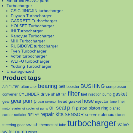
Sinotruck HOWO parts
Turbocharger
CSIC JINGJIN turbocharger
Fuyuan Turbocharger
GARRETT Turbocharger
HOLSET Turbocharger
IHI Turbocharger
Kangyue Turbocharger
MHI Turbocharger
RUGIDOVE turbocharger
Tyen Turbocharger
Vofon turbocharger
WEIFU turbocharger
Yudong Turbocharger
Uncategorized
Product tags
bearing
BUSHING
belt
alternator
booster
compressor
AIR FILTER
filter
gasket
CYLINDER
drive shaft
converter
fan
fuel injection pump
gear pump
hose
head gasket
injector
gear
liner
gear selector
lamp
pin
oil seal
piston
piston ring
planet
motor starter
oil cooler
oil pump
repair kits
solenoid
SENSOR
carrier
radiator
RELAY
starter
SLEEVE
turbocharger
valve
switch
steering gear
thermostat
tube
water pump
wiper