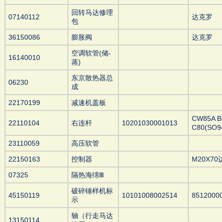
回转马达修理
07140112
达克罗
包
36150086
膨胀阀
达克罗
空调软管(储-
16140010
蒸)
东京散热器总
06230
成
22170199
减速机盖板
CW85A B
22110104
右连杆
10201030001013
C80(SO9
23110059
高压软管
22150163
控制器
M20X7
07325
隔热海绵Ⅲ
破碎锤样机标
45150119
10101008002514
8512000
示
轴（行走马达
13150114