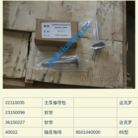
22110035
主泵修理包
达克罗
23150096
软管
36150227
软管
达克罗
40022
隔音海绵
8501040000
85型