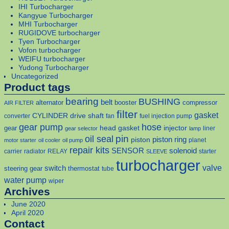
IHI Turbocharger
Kangyue Turbocharger
MHI Turbocharger
RUGIDOVE turbocharger
Tyen Turbocharger
Vofon turbocharger
WEIFU turbocharger
Yudong Turbocharger
Uncategorized
Product tags
bearing
BUSHING
belt
alternator
booster
compressor
AIR FILTER
filter
gasket
CYLINDER
drive shaft
converter
fan
fuel injection pump
gear pump
hose
head gasket
injector
gear
liner
gear selector
lamp
pin
oil seal
piston
piston ring
planet
motor starter
oil cooler
oil pump
repair kits
solenoid
SENSOR
carrier
radiator
RELAY
starter
SLEEVE
turbocharger
valve
switch
steering gear
thermostat
tube
water pump
wiper
Archives
June 2020
April 2020
Contact