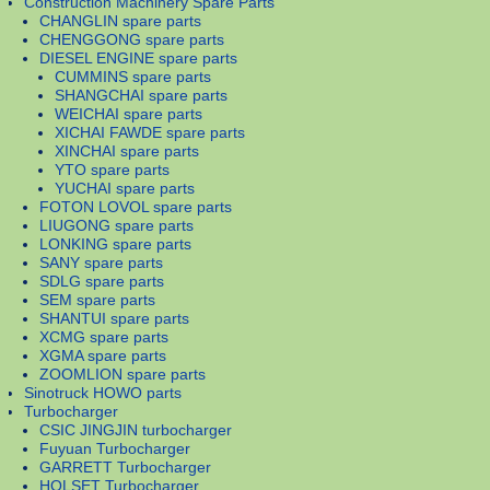
Construction Machinery Spare Parts
CHANGLIN spare parts
CHENGGONG spare parts
DIESEL ENGINE spare parts
CUMMINS spare parts
SHANGCHAI spare parts
WEICHAI spare parts
XICHAI FAWDE spare parts
XINCHAI spare parts
YTO spare parts
YUCHAI spare parts
FOTON LOVOL spare parts
LIUGONG spare parts
LONKING spare parts
SANY spare parts
SDLG spare parts
SEM spare parts
SHANTUI spare parts
XCMG spare parts
XGMA spare parts
ZOOMLION spare parts
Sinotruck HOWO parts
Turbocharger
CSIC JINGJIN turbocharger
Fuyuan Turbocharger
GARRETT Turbocharger
HOLSET Turbocharger