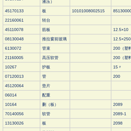
液压）
45170133
板
10101008002515
8513000
22160061
转台
45110078
筋板
12.5×10
08130048
推拉窗前玻璃
12.5×250
6130072
管束
200（塑
21160005
高压软管
200（塑
10267
护板
15〃
07120013
管
200
45120064
垫片
06014
配重
10164
删（板）
2089
70140056
软管
2089-1
13130026
板
2098