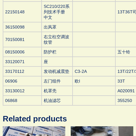
SC210/220系
22150148
列技术手册
13T36
中文
36150098
出风罩
右立柱空调波
70150081
纹管
08150006
防护栏
五十铃
33120071
座
33170112
发动机减震垫
C3-2A
13T/22T/
06906
左门组件
欧I
33T
33130012
机罩壳
A020091
06868
机油滤芯
355250
Related products